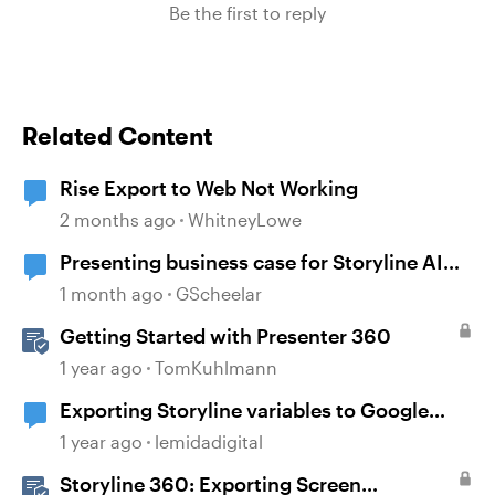
Be the first to reply
Related Content
Rise Export to Web Not Working
2 months ago
WhitneyLowe
Presenting business case for Storyline AI
upgrade
1 month ago
GScheelar
Getting Started with Presenter 360
1 year ago
TomKuhlmann
Exporting Storyline variables to Google
Sheets
1 year ago
lemidadigital
Storyline 360: Exporting Screen