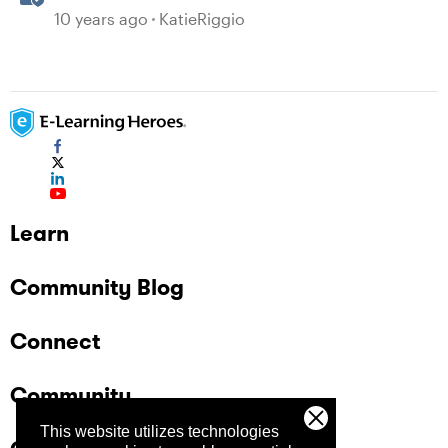
Recordings
10 years ago
KatieRiggio
Learn
Community Blog
Connect
Community
This website utilizes technologies