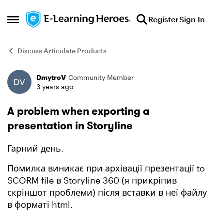
Skip to content
Register
Sign In
Open Side Menu
Discuss Articulate Products
DmytroV
Community Member
Forum Discussion
3 years ago
A problem when exporting a
presentation in Storyline
Гарний день.
Помилка виникає при архівації презентації
to
SCORM file в Storyline 360 (я прикріпив
скріншот проблеми) після вставки в неї файлу
в форматі html.