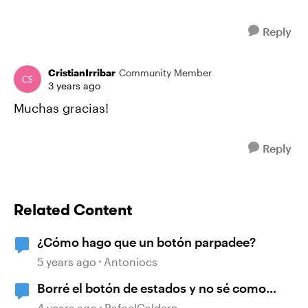
Reply
CristianIrribar
Community Member
3 years ago
Muchas gracias!
Reply
Related Content
¿Cómo hago que un botón parpadee?
5 years ago
Antoniocs
Borré el botón de estados y no sé como
vuelve a aparecer
4 years ago
RafaelCaldern