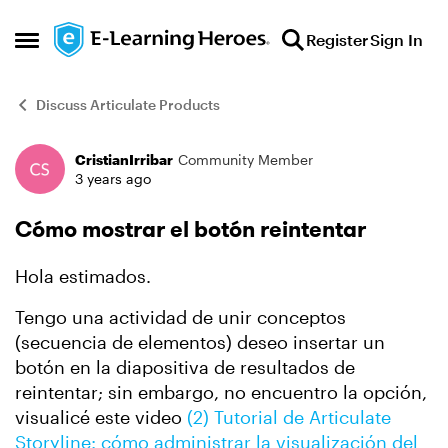
Skip to content
Register
Sign In
Open Side Menu
Discuss Articulate Products
CristianIrribar
Community Member
Forum Discussion
3 years ago
Cómo mostrar el botón reintentar
Hola estimados.
Tengo una actividad de unir conceptos
(secuencia de elementos) deseo insertar un
botón en la diapositiva de resultados de
reintentar; sin embargo, no encuentro la opción,
visualicé este video
(2) Tutorial de Articulate
Storyline: cómo administrar la visualización del