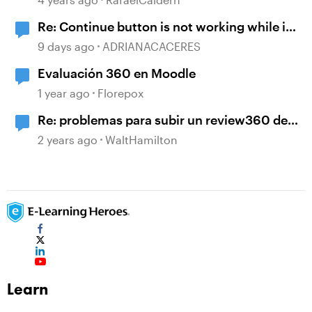
Re: Continue button is not working while in
Review 360
9 days ago
ADRIANACACERES
Evaluación 360 en Moodle
1 year ago
Florepox
Re: problemas para subir un review360 de
storyline
2 years ago
WaltHamilton
Learn