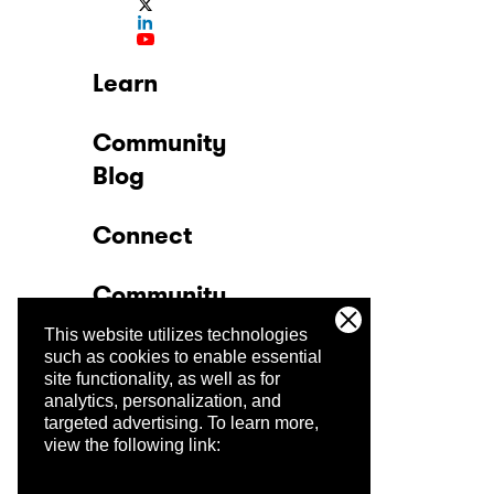
Learn
Community
Blog
Connect
Community
This website utilizes technologies
Company
such as cookies to enable essential
site functionality, as well as for
analytics, personalization, and
Trust Center
targeted advertising.
To learn more,
view the following link: