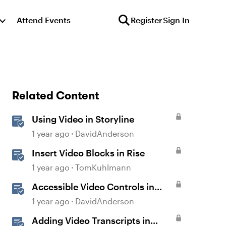
Attend Events
Register
Sign In
Related Content
Using Video in Storyline
1 year ago
DavidAnderson
Insert Video Blocks in Rise
1 year ago
TomKuhlmann
Accessible Video Controls in
Storyline
1 year ago
DavidAnderson
Adding Video Transcripts in