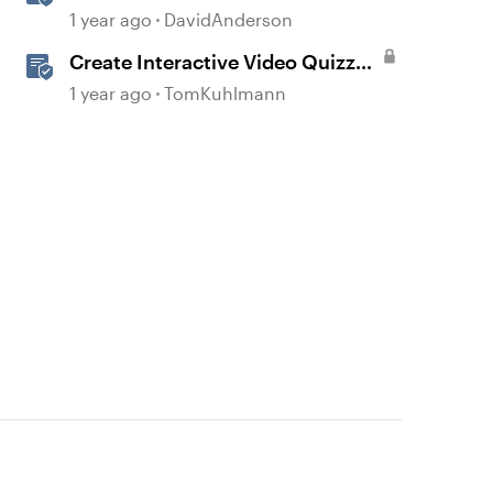
Storyline
1 year ago
DavidAnderson
Create Interactive Video Quizzes
with Storyline 360
1 year ago
TomKuhlmann