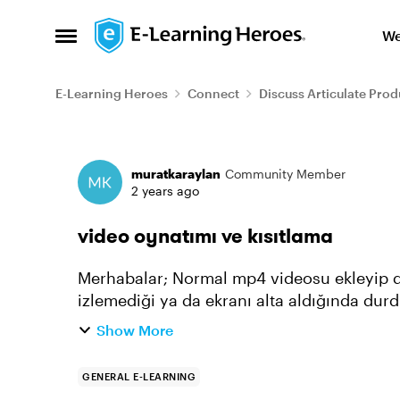
Skip to content
We
Open Side Menu
E-Learning Heroes
Connect
Discuss Articulate Prod
Forum Discussion
muratkaraylan
Community Member
2 years ago
video oynatımı ve kısıtlama
Merhabalar; Normal mp4 videosu ekleyip daha sonra bu videonun izlemesini ve
izlemediği ya da ekranı alta aldığında durdu
sağlayımı yaptıktan sonra ken...
Show More
GENERAL E-LEARNING