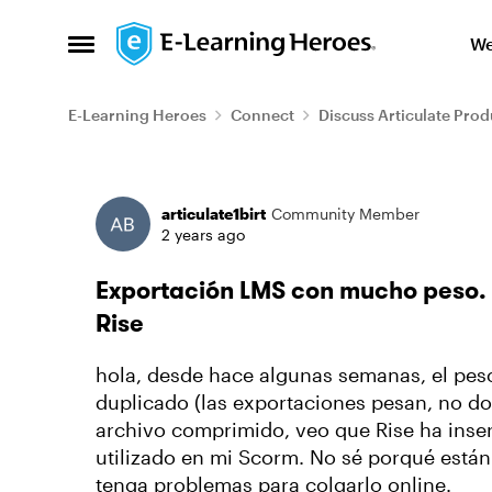
Skip to content
We
Open Side Menu
E-Learning Heroes
Connect
Discuss Articulate Prod
Forum Discussion
articulate1birt
Community Member
2 years ago
Exportación LMS con mucho peso.
Rise
hola, desde hace algunas semanas, el pes
duplicado (las exportaciones pesan, no dos
archivo comprimido, veo que Rise ha ins
utilizado en mi Scorm. No sé porqué está
tenga problemas para colgarlo online.