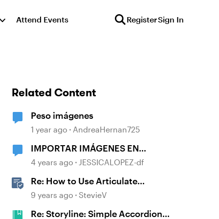
Attend Events
Register
Sign In
Related Content
Peso imágenes
1 year ago
AndreaHernan725
IMPORTAR IMÁGENES EN
POWERPOINT
4 years ago
JESSICALOPEZ-df
Re: How to Use Articulate
Storyline on a Mac (with Videos!)
9 years ago
StevieV
Re: Storyline: Simple Accordion