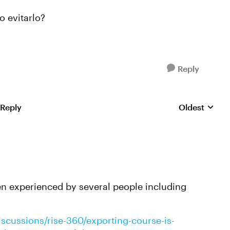
 evitarlo?
Reply
 Reply
Oldest
Replies sorte
een experienced by several people including
iscussions/rise-360/exporting-course-is-