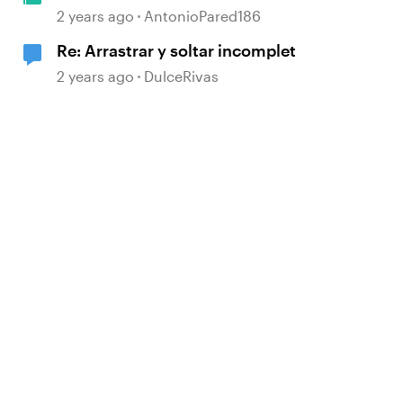
Interaction Template
2 years ago
AntonioPared186
Re: Arrastrar y soltar incomplet
2 years ago
DulceRivas
d by