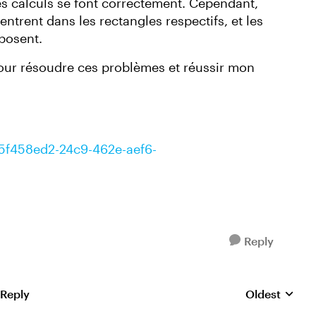
es calculs se font correctement. Cependant,
entrent dans les rectangles respectifs, et les
rposent.
our résoudre ces problèmes et réussir mon
t/5f458ed2-24c9-462e-aef6-
Reply
 Reply
Oldest
Replies sorte