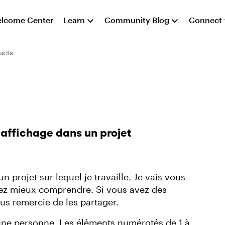
lcome Center
Learn
Community Blog
Connect
ucts
affichage dans un projet
 projet sur lequel je travaille. Je vais vous
iez mieux comprendre. Si vous avez des
ous remercie de les partager.
 une personne. Les éléments numérotés de 1 à