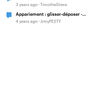
survol sur zone de dépôt avec état
3 years ago
TimotheSirera
"déplacer"
Appariement : glisser-déposer -
faire apparaitre la correction
4 years ago
JrmyPESTY