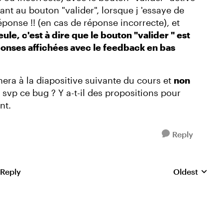
uant au
bouton "valider",
lorsque j 'essaye de
éponse !! (en cas de réponse incorrecte), et
ule, c'est à dire que le bouton "valider " est
ponses affichées avec le feedback en bas
nera à la diapositive suivante du cours et
non
svp ce bug ? Y a-t-il des propositions pour
nt.
Reply
 Reply
Oldest
Replies sorte