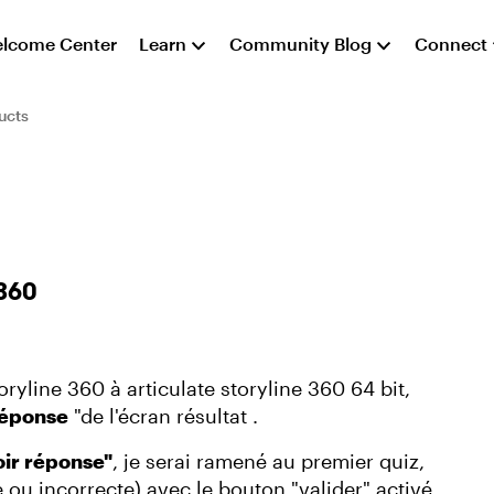
lcome Center
Learn
Community Blog
Connect
ucts
 360
line 360 ​​​​à articulate storyline 360 ​​​​64 bit,
réponse
"de l'écran résultat .
oir réponse"
, je serai ramené au premier quiz,
ou incorrecte) avec le bouton "valider" activé