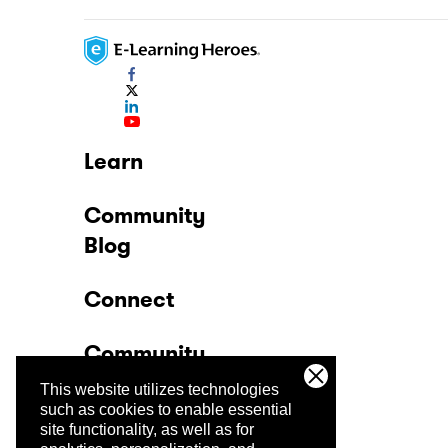
Learn
Community
Blog
Connect
Community
This website utilizes technologies
Company
such as cookies to enable essential
site functionality, as well as for