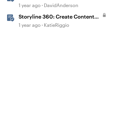
1 year ago
DavidAnderson
Storyline 360: Create Content
with AI Assistant
1 year ago
KatieRiggio
d by