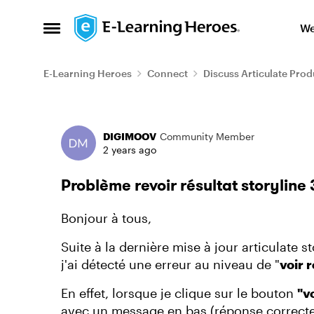
Skip to content
We
Open Side Menu
E-Learning Heroes
Connect
Discuss Articulate Prod
Forum Discussion
DIGIMOOV
Community Member
2 years ago
Problème revoir résultat storyline
Bonjour à tous,
Suite à la dernière mise à jour articulate story
j'ai détecté une erreur au niveau de "
voir 
En effet, lorsque je clique sur le bouton
"v
avec un message en bas (réponse correcte 