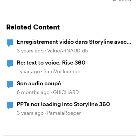
Related Content
Enregistrement vidéo dans Storyline avec
une voix de synthèse
3 years ago
ValrieARNAUD-d5
Re: text to voice, Rise 360
1 year ago
SamVuilleumier
Son audio coupé
6 months ago
GUICHARD
PPTs not loading into Storyline 360
3 years ago
PamelaRoeper