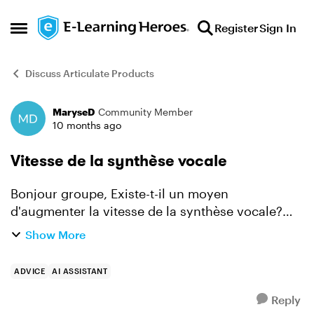
Skip to content
Register
Sign In
Open Side Menu
Discuss Articulate Products
MaryseD
Community Member
Forum Discussion
10 months ago
Vitesse de la synthèse vocale
Bonjour groupe, Existe-t-il un moyen
d'augmenter la vitesse de la synthèse vocale?
Quelqu'un pourrait m'aider à trouver les
Show More
instructions pour y arriver? Merci infiniment!
_________ Hello ever...
ADVICE
AI ASSISTANT
Reply