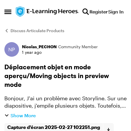
Skip to content
Register
Sign In
Open Side Menu
Discuss Articulate Products
Nicolas_PECHON
Community Member
Forum Discussion
1 year ago
Déplacement objet en mode
aperçu/Moving objects in preview
mode
Bonjour, J'ai un problème avec Storyline. Sur une
diapositive, j'empile plusieurs objets. Toutefois,
lorsque je lance l'aperçu de cette vue, tous les
Show More
objets se décale les un par rapport aux autre...
Capture d'écran 2025-02-27 102251.png