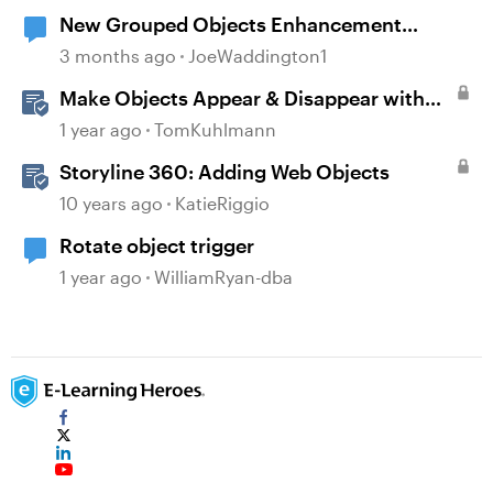
New Grouped Objects Enhancement
question
3 months ago
JoeWaddington1
Make Objects Appear & Disappear with
Animations in Storyline
1 year ago
TomKuhlmann
Storyline 360: Adding Web Objects
10 years ago
KatieRiggio
Rotate object trigger
1 year ago
WilliamRyan-dba