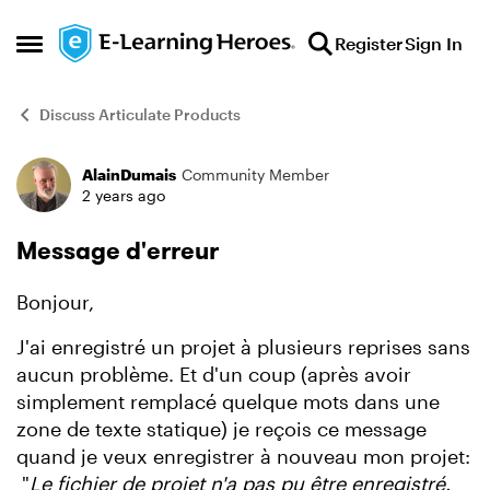
Skip to content
Register
Sign In
Open Side Menu
Discuss Articulate Products
AlainDumais
Community Member
Forum Discussion
2 years ago
Message d'erreur
Bonjour,
J'ai enregistré un projet à plusieurs reprises sans
aucun problème. Et d'un coup (après avoir
simplement remplacé quelque mots dans une
zone de texte statique) je reçois ce message
quand je veux enregistrer à nouveau mon projet:
"
Le fichier de projet n'a pas pu être enregistré.