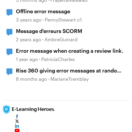
Offline error message
3 years ago
PennyStewart-c1
Message d'erreurs SCORM
2 years ago
AmbreGuinard
Error message when creating a review link.
1 year ago
PatriciaCharles
Rise 360 giving error messages at random
time and no longer loading content page
8 months ago
MarianeTremblay